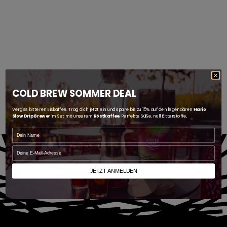
COLD BREW SOMMER DEAL
Vergiss bitteren Eiskaffee. Trag dich jetzt ein und spare bis zu 15% auf den legendären
Hario
Slow Drip Brewer
im Set mit unserem
Röstkaffee
. Perfekte Süße, null Bitterstoffe
.
Name
email
JETZT ANMELDEN