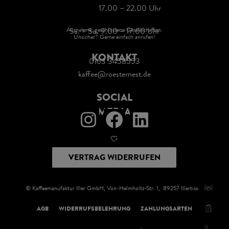
17.00 – 22.00 Uhr
Ausnahme: geschlossene Gesellschaften.
Sa. + So. 9.00 – 17.00 Uhr
Unsicher? Gerne einfach anrufen!
KONTAKT
0163 3458553
kaffee@roesternest.de
SOCIAL
MEDIA
VERTRAG WIDERRUFEN
© Kaffeemanufaktur Iller GmbH, Von-Helmholtz-Str. 1, 89257 Illertissen
AGB
WIDERRUFSBELEHRUNG
ZAHLUNGSARTEN