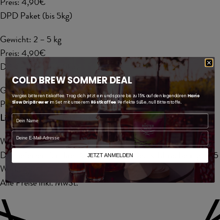
Preis: 4,90€
DPD Paket (bis 5kg)
Gewicht: 2 – 5 kg
Preis: 4,90€
DPD Paket (über 5kg)
COLD BREW SOMMER DEAL
Gewicht: 5 – 20 kg
Vergiss bitteren Eiskaffee. Trag dich jetzt ein und spare bis zu 15% auf den legendären
Hario
Preis: 4,90€
Slow Drip Brewer
im Set mit unserem
Röstkaffee
. Perfekte Süße, null Bitterstoffe
.
Liefergebiet und Lieferzeit:
Name
email
Wir liefern in folgende Länder: Deutschland
Die Lieferzeit für Ihre Bestellung nach Deutschland beträgt 3-5
JETZT ANMELDEN
Werktage.
Alle Preise inkl. MwSt.