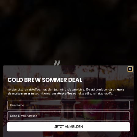
COLD BREW SOMMER DEAL
Vergiss bitteren Eiskaffee. Trag dich jetzt ein und spare bis zu 15% auf den legendären
Hario
Slow Drip Brewer
im Set mit unserem
Röstkaffee
. Perfekte Süße, null Bitterstoffe
.
Name
email
SO MUSS KAFFEE!
JETZT ANMELDEN