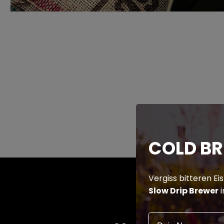
COLD B
Vergiss bitteren Ei
Slow Drip Brewer
i
Name