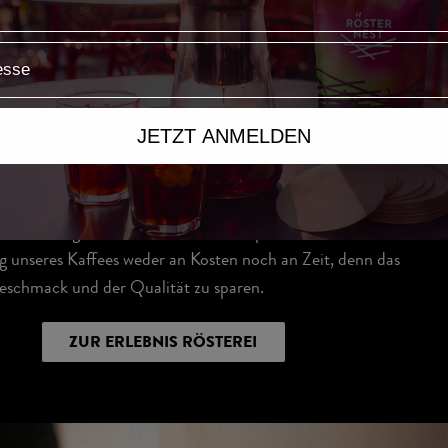
BIS DIE BOHNE K
gestimmte Röstung. Denn gerade beim Rösten offenbaren
uer Sorten und Aromen hat bei uns einen genau so hohen
JETZT ANMELDEN
oduktion unseres bewährten Sortiments. Masse ist nicht
er kleine Chargen mit hoher Qualität. Unsere schonende
andelt unsere Bohnen mit dem Respekt, den sie auch
Luftkühlung und eine verdiente Ruhepause, um sein volles
 unseres Kaffees weder an Kosten noch an Zeit, denn das
Geschmack und der Qualität zu sparen.
ZUR ERLEBNIS RÖSTEREI