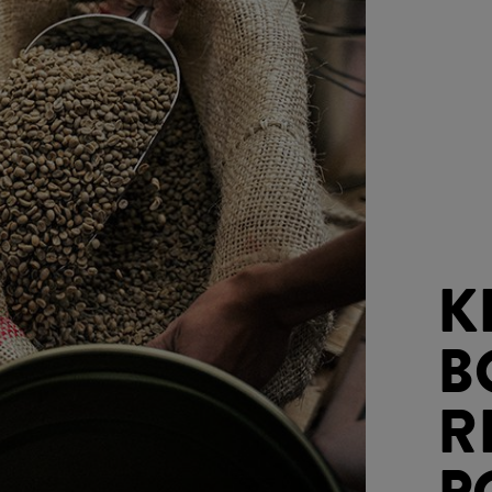
K
B
R