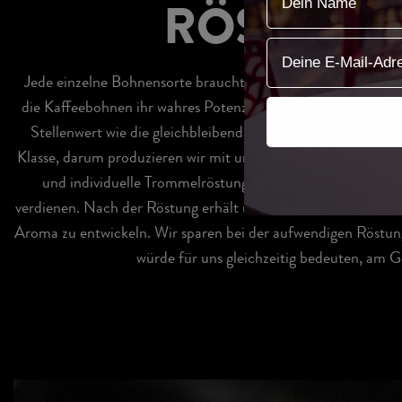
RÖSTEN, 
email
Jede einzelne Bohnensorte braucht eine perfekt auf sie ab
die Kaffeebohnen ihr wahres Potenzial. Die Entwicklung ne
Stellenwert wie die gleichbleibend hohe Qualität in der Pr
Klasse, darum produzieren wir mit unserem 5 Kg Probat Röst
und individuelle Trommelröstung bei 180 – 210 Grad beh
verdienen. Nach der Röstung erhält unser Kaffee eine sanfte 
Aroma zu entwickeln. Wir sparen bei der aufwendigen Röstung
würde für uns gleichzeitig bedeuten, am 