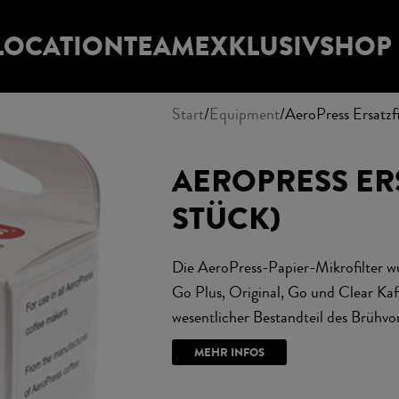
LOCATION
TEAM
EXKLUSIV
SHOP
Start
Equipment
AeroPress Ersatzf
AEROPRESS ERS
STÜCK)
Die AeroPress-Papier-Mikrofilter w
Go Plus, Original, Go und Clear Kaf
wesentlicher Bestandteil des Brühvo
MEHR INFOS