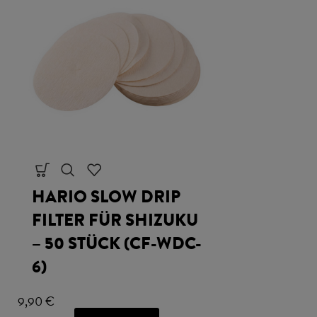
HARIO SLOW DRIP
AEROPRE
FILTER FÜR SHIZUKU
ZUBEREI
– 50 STÜCK (CF-WDC-
ORIGINA
6)
35,90
€
Meh
9,90
€