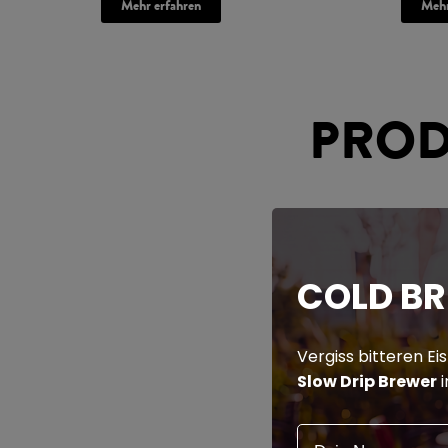
Mehr erfahren
Mehr
PROD
COLD B
Vergiss bitteren Ei
Slow Drip Brewer
i
Name