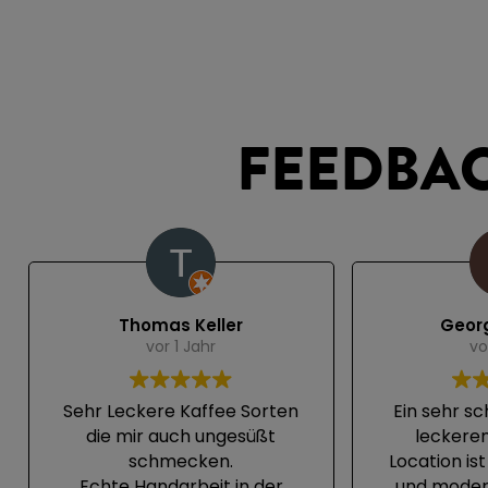
FEEDBA
Thomas Keller
Geor
vor 1 Jahr
vo
Sehr Leckere Kaffee Sorten
Ein sehr s
die mir auch ungesüßt
leckerem
schmecken.
Location is
Echte Handarbeit in der
und modern