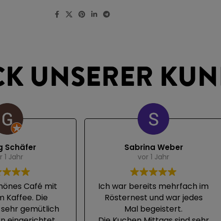
CK UNSERER KU
g Schäfer
Sabrina Weber
r 1 Jahr
vor 1 Jahr
chönes Café mit
Ich war bereits mehrfach im
 Kaffee. Die
Rösternest und war jedes
t sehr gemütlich
Mal begeistert.
 eingerichtet.
Die Kuchen Mittags sind sehr