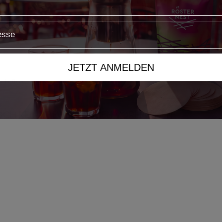
1
0
%
JETZT ANMELDEN
Mit Medien
OCH KEINE BEWERTUNGEN VORHANDEN