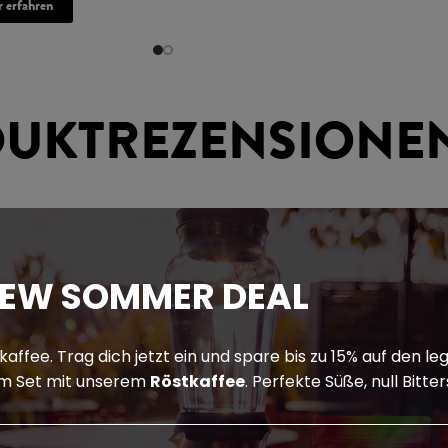
 erfahren
UKTREZENSIONE
0
/ 5
0 Bewertungen
REW SOMMER DEAL
5
0
%
4
0
%
skaffee. Trag dich jetzt ein und spare bis zu 15% auf den 
m Set mit unserem
Röstkaffee
. Perfekte Süße, null Bitte
3
0
%
2
0
%