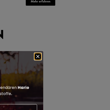
Mehr erfahren
N
legendären
Hario
rstoffe
.