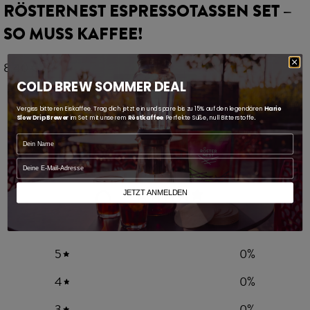
RÖSTERNEST ESPRESSOTASSEN SET –
SO MUSS KAFFEE!
8,40
€
COLD BREW SOMMER DEAL
Mehr erfahren
Vergiss bitteren Eiskaffee. Trag dich jetzt ein und spare bis zu 15% auf den legendären
Hario
Slow Drip Brewer
im Set mit unserem
Röstkaffee
. Perfekte Süße, null Bitterstoffe
.
Name
PRODUKTREZENSIONEN
email
0
JETZT ANMELDEN
/ 5
0 Bewertungen
5
0
%
4
0
%
3
0
%