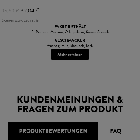
32,04
€
35,60
€
Grundpreis:
35,60
€
32,04
€
/
kg
PAKET ENTHÄLT
El Primero, Monsun, O Impulsivo, Sabase Shuddh
GESCHMÄCKER
fruchtig, mild, klassisch, herb
Mehr erfahren
KUNDENMEINUNGEN &
FRAGEN ZUM PRODUKT
PRODUKTBEWERTUNGEN
FAQ