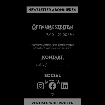
NEWSLETTER ABONNIEREN
ÖFFNUNGSZEITEN
Mi. – Fr. 9.00 – 14.00 Uhr
17.00 – 22.00 Uhr
Ausnahme: geschlossene Gesellschaften.
Sa. + So. 9.00 – 17.00 Uhr
Unsicher? Gerne einfach anrufen!
KONTAKT
0163 3458553
kaffee@roesternest.de
SOCIAL
MEDIA
VERTRAG WIDERRUFEN