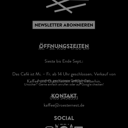
NEWSLETTER ABONNIEREN
ÖFFNUNGSZEITEN
Mi. – So. 9.00 – 17.00 Uhr
Siesta bis Ende Sept.:
Das Café ist Mi. – Fr. ab 14 Uhr geschlossen. Verkauf von
Kaffee und Gutscheinen erfolgt weiterhin.
Ausnahme: geschlossene Gesellschaften.
Unsicher? Gerne einfach anrufen oder auf Google checken!
KONTAKT
0163 3458553
kaffee@roesternest.de
SOCIAL
MEDIA